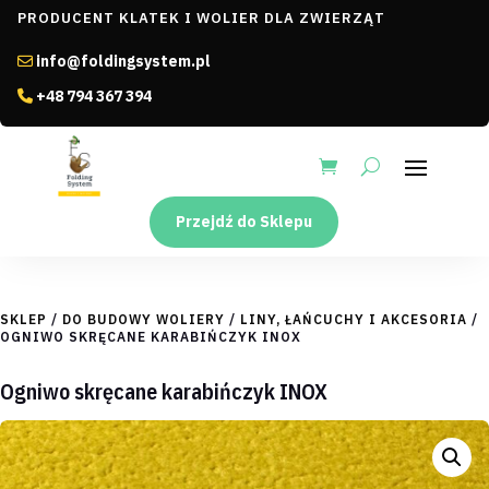
PRODUCENT KLATEK I WOLIER DLA ZWIERZĄT
info@foldingsystem.pl
+48 794 367 394
Przejdź do Sklepu
SKLEP
/
DO BUDOWY WOLIERY
/
LINY, ŁAŃCUCHY I AKCESORIA
/
OGNIWO SKRĘCANE KARABIŃCZYK INOX
Ogniwo skręcane karabińczyk INOX