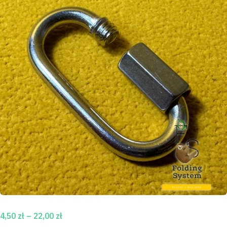
Zakres
4,50
zł
–
22,00
zł
cen: